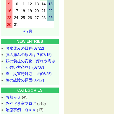
9
10
11
12
13
14
15
16
17
18
19
20
21
22
23
24
25
26
27
28
29
30
31
« 7月
NEW ENTRIES
お盆休みの日程(07/22)
膝の痛みの原因は？(07/15)
頚の負担の変化（痺れや痛み
が強い方必見）(07/07)
※ 災害時対応 ※(06/25)
膝の故障の原因(06/17)
CATEGORIES
お知らせ
(49)
みやざき家ブログ
(516)
治療事例・Ｑ＆Ａ
(17)