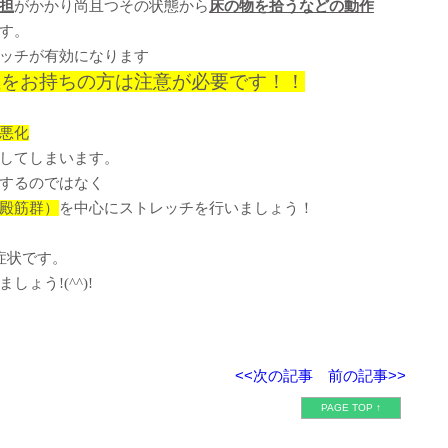
担
がかかり尚且つその状態から
床の物を拾うなどの動作
す。
ッチが有効になります
症をお持ちの方は注意が必要です！！
悪化
してしまいます。
するのではなく
殿筋群）
を中心にストレッチを行いましょう！
症状です。
ょう!(^^)!
<<次の記事
前の記事>>
PAGE TOP ↑