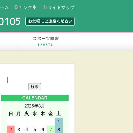
ーム
リンク集
サイトマップ
交通事故
スポーツ障害
ブ
ロ
グ
CALENDAR
内
2026年8月
検
索
日
月
火
水
木
金
土
1
2
3
4
5
6
7
8