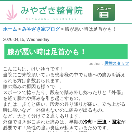
ホーム
>
みやざき家ブログ
> 膝が悪い時は足首かも！
2026,04,15, Wednesday
膝が悪い時は足首かも！
author :
男性スタッフ
こんにちは、けいゆうです！
当院にご来院頂いている患者様の中でも膝への痛みを訴え
られる方は多数おられます。
膝の痛みの原因も様々で、、
スポーツで捻ったり、段差で踏み外し捻ったりと「外傷」
を経て腫れや痛みを引き起こすもの。
または、歩くと痛い、段差の昇り降りが痛い、立ち上がる
時に痛いなど 外傷もないのに痛みが出るもの。
など、大きく分けて２通りあります。
外傷で引き起こされた痛みは、早期の
冷却・圧迫・固定
が
必要です！急性の強い炎症が起きているためです。