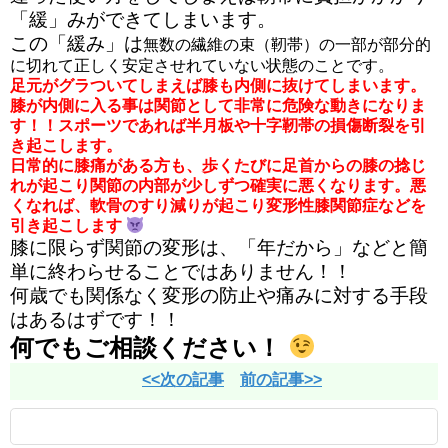
「緩」みができてしまいます。
この「緩み」は
無数の繊維の束（靭帯）の一部が部分的
に切れて正しく安定させれていない状態のことです。
足元がグラついてしまえば膝も内側に抜けてしまいます。
膝が内側に入る事は関節として非常に危険な動きになりま
す！！スポーツであれば半月板や十字靭帯の損傷断裂を引
き起こします。
日常的に膝痛がある方も、歩くたびに足首からの膝の捻じ
れが起こり関節の内部が少しずつ確実に悪くなります。悪
くなれば、軟骨のすり減りが起こり変形性膝関節症などを
引き起こします
膝に限らず関節の変形は、「年だから」などと簡
単に終わらせることではありません！！
何歳でも関係なく変形の防止や痛みに対する手段
はあるはずです！！
何でもご相談ください！
<<次の記事
前の記事>>
ブ