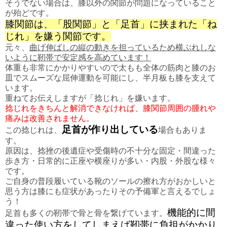
そうでない場合は、膝以外の関節が問題になっていること
が殆どです。
膝関節は、「股関節」と「足首」に挟まれた「ね
じれ」を嫌う関節です。
元々、
曲げ伸ばしの縦の動きを担っているため横ぶれしな
いように靭帯で安定感を高めています！
体重も非常にかかりやすいので太もも全体の筋肉と膝のお
皿でスムーズな屈伸運動を可能にし、半月板も膝を支えて
います。
重ねてお伝えしますが「捻じれ」を嫌います。
捻じれをきちんと解消できなければ、膝関節周囲の腫れや
痛みは改善されません。
足首が作り出している
この捻じれは、
場合もありま
す。
原因は、捻挫の後遺症や受傷時の不十分な固定・間違った
歩き方・日常的に正座や横座りが多い・内股・外股な様々
です。
ご自身の普段履いている靴のソールの擦れ方がおかしいと
思う方は膝にも症状があったりその予備軍と言えるでしょ
う！
機能的に間
足首も多くの靭帯で骨と骨を繋げています。
違った使い方をしてしまえば靭帯に負担がかかり