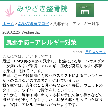
ホーム
>
みやざき家ブログ
> 風邪予防～アレルギー対策
2026,02,25, Wednesday
風邪予防～アレルギー対策
author :
男性スタッフ
こんにちは、けいゆうです！
最近、PMや黄砂も多く飛来し、乾燥による埃・ハウスダス
トが舞いやすい環境。アレルギー症状が発症しやすい要因
は身近に隠れています。
先日、息子の保育園にも埃ハウスダストによるアレルギー
からの喘息などの注意喚起がされていました。
我が家では、去年の１１月からなるべく毎日、ウェットの
クイックルワイパーで掃除をしています。
それから、毎年冬場に出てくる私や子供の咳や鼻水などの
風邪症状が出なくなりました。私が風邪と思っていた症状
は、実は、アレルギー症状だったようです。