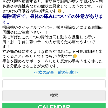
その状態を放置すると、喉や鼻で細菌が増えて風邪から副
鼻腔炎や扁桃炎などの症状に悪化してしまうのです。（行
きつけの呼吸器内科の請負です
）
掃除関連で、身体の痛みについての注意がありま
す。
掃除機やクイックルワイパー、拭き掃除などによる肩関節
周囲炎にご注意下さい！！
例に挙げたこの３つの掃除は同じ動きを反復して行い、
肩・肘・手首に強いテコの力が働くため痛めやすいで
す！！
神経痛の様に疼くような痛みや痛みによる可動域制限も出
てくることがありとてもつらい症状です
手首を固めるサポーターをしたり反対の手もうまく使った
りと分散させることが大切です。
<<次の記事
前の記事>>
ブ
ロ
検索
グ
CALENDAR